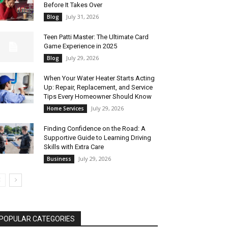
Before It Takes Over
July 31, 2026
Blog
Teen Patti Master: The Ultimate Card
Game Experience in 2025
July 29, 2026
Blog
When Your Water Heater Starts Acting
Up: Repair, Replacement, and Service
Tips Every Homeowner Should Know
July 29, 2026
Home Services
Finding Confidence on the Road: A
Supportive Guide to Learning Driving
Skills with Extra Care
July 29, 2026
Business
POPULAR CATEGORIES