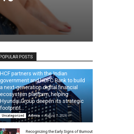
POPULAR POSTS
HCF partners with the Indian
government and HDFC Bank to build
a next-generation digital financial
ecosystem platform, helping
Hyundai Group deepen its strategic
footprint...
Admin
-
August 7, 2026
Uncategorized
Recognizing the Early Signs of Burnout