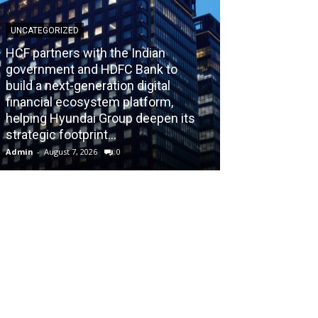
UNCATEGORIZED
HCF partners with the Indian
government and HDFC Bank to
build a next-generation digital
BLOG
financial ecosystem platform,
helping Hyundai Group deepen its
Recognizing th
strategic footprint...
Burnout Before
Admin
-
August 7, 2026
0
Admin
-
July 31, 202