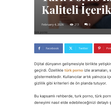
Kaliteli İçerik
February 4, 2026
213
0
türk porno
Facebook
Twitter
Pin
Dijital dünyanın gelişmesiyle birlikte yetişk
geçirdi. Özellikle
türk porno
izle aramaları, 
göstermektedir. Kullanıcılar artık yalnızca i
gizlilik gibi kriterleri de ön planda tutuyor.
Bu kapsamlı rehberde, turk porno, türk porno
deneyimi nasıl elde edebileceğinizi detaylı ş