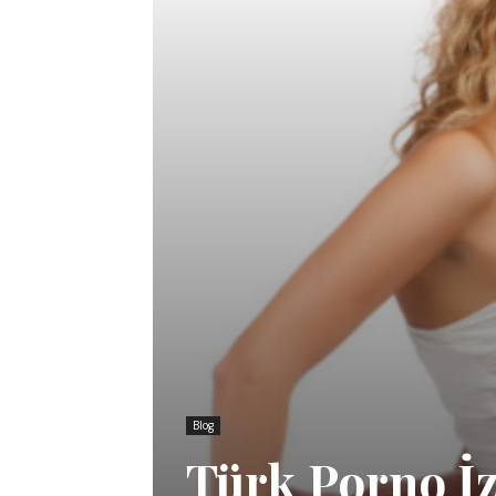
Blog
Türk Porno İz